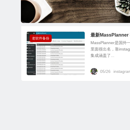
最新MassPlanne
老软件备份
MassPlanne
里面很出名，靠ins
集成涵盖了...
05/26
instag