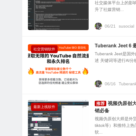
社交媒体平台上的影
升了社媒营销...
06/21
susocial
Tuberank Je
社交营销软件
Tuberank Jee
述 关键词等进行AI分
06/16
Tuberank
视频伪原创大
推荐
最新上线软件
销必备
视频伪原创大师是外贸基
tiktok等）和推
软...