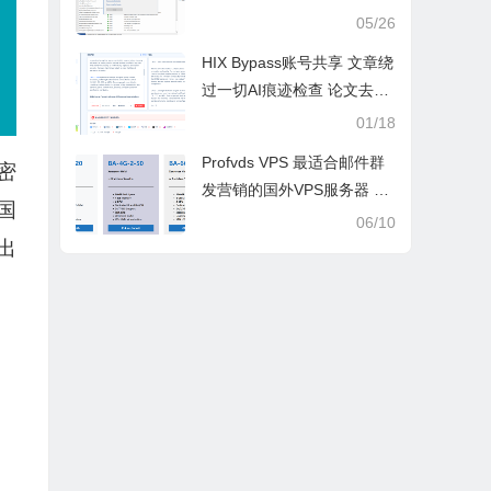
准触达目标客户！
05/26
HIX Bypass账号共享 文章绕
过一切AI痕迹检查 论文去重
复去AI标签 保证无抄袭
01/18
Profvds VPS 最适合邮件群
密
发营销的国外VPS服务器 图
国
文购买教程
06/10
出