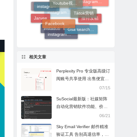
instagram自动关注别人
Tiktok营销
英文伪原创软件
Facebook营销
Jarvee
twitterdub
推特群发
推特发帖
Gsa search engine ranker
instagram增粉
instagram自动点赞
instadub
instagram营销
相关文章
Perplexity Pro 专业版高级订
阅账号共享使用 出售便宜Pe
rplexity.ai团购账号
07/15
SuSocial最新版：社媒矩阵
自动化营销软件功能、价格
与使用教程
06/21
Sky Email Verifier 邮件精准
验证工具 告别高退信率，精