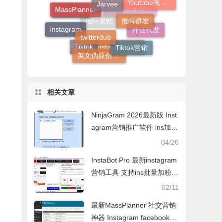
Youtube视频营销
twitterdub
instagram自动关注别人
instagram
邮件营销
Tiktok营销
Gsa search engine ranker
外链代发
英文伪原创软件
推特发帖
Tiktok
instagram营销
相关文章
NinjaGram 2026最新版 Inst
agram营销推广软件 ins加粉
点赞
04/26
InstaBot Pro 最新instagram
营销工具 支持ins批量加粉点
赞私信留言等
02/11
最新MassPlanner 社交营销
神器 Instagram facebook加