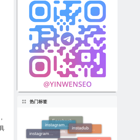
热门标签
，
instagram增粉
instadub
Jarvee
具
Facebook营销
MassPlanner
instagram营销软件
推特群发
instagram自动点赞