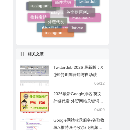
twitterdub
外链代发
instadub
推特发帖
MassPlanner
Jarvee
Youtube视频营销
Facebook营销
instagram自动关注别人
instagram
Tiktok营销
Gsa search engine ranker
相关文章
Twitterdub 2026 最新版：X
(推特)矩阵营销与自动获客
全攻略
05/12
2026最新Google排名 英文
外链代发 外贸网站关键词SE
O优化推广 保证安全
04/09
Google网站收录服务/谷歌收
录/x推特账号收录/飞机频道