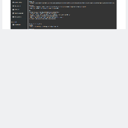
三、jarvee -一款老牌的社交利器
jarvee
这个是很多外贸老炮都听说的工
具，和suscial是师出同门，由于太出名而被
封杀转入地下，但还一一直在更新，也是支
持多账号的操作，操作几乎和susocial差不
多。